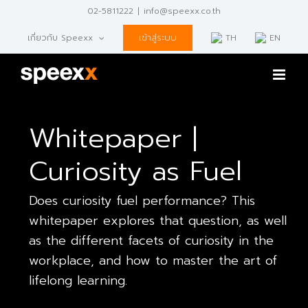
Skip
02-5811222
|
info@speexx.co.th
to
content
เข้าสู่ระบบ
เกี่ยวกับ Speexx
TH
EN
Whitepaper |
Curiosity as Fuel
Does curiosity fuel performance? This
whitepaper explores that question, as well
as the different facets of curiosity in the
workplace, and how to master the art of
lifelong learning.